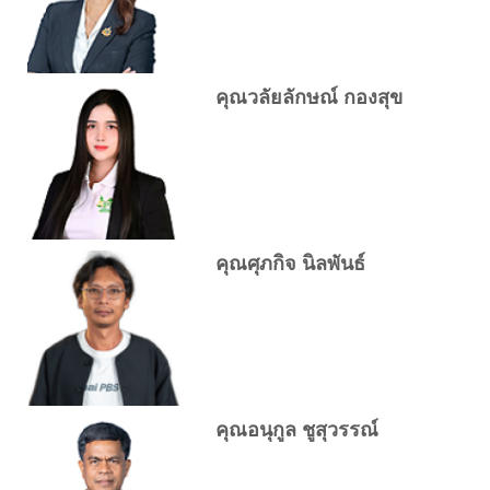
คุณวลัยลักษณ์ กองสุข
คุณศุภกิจ นิลพันธ์
คุณอนุกูล ชูสุวรรณ์