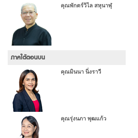
คุณพักตร์วิไล สหุนาฬุ
ภาคใต้ตอนบน
คุณมินนา นิ่งราวี
คุณรุ่งนภา พุฒแก้ว