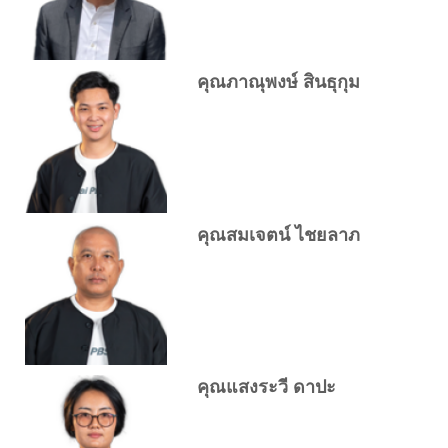
คุณภาณุพงษ์ สินธุกุม
คุณสมเจตน์ ไชยลาภ
คุณแสงระวี ดาปะ