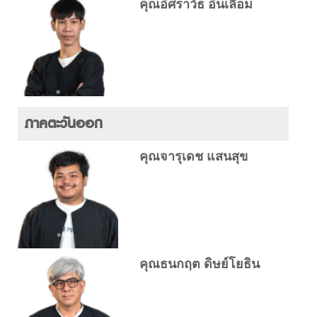
คุณอิศราวัธ อินเลื่อม
ภาคตะวันออก
คุณจารุเดช แสนสุข
คุณธนกฤต ดิษย์โยธิน