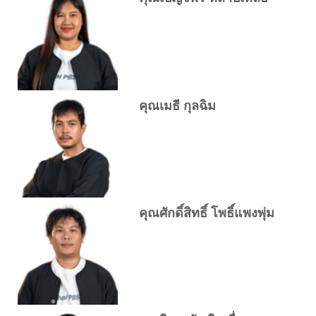
คุณเมธี กุลฉิม
คุณศักดิ์สิทธิ์ โพธิ์แพงพุ่ม