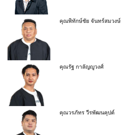
คุณพิทักษ์ชัย จันทร์สมวงษ์
คุณรัฐ กาลัญญูวงศ์
คุณวรภัทร วีรพัฒนคุปต์