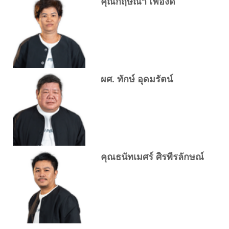
คุณกฤษณา เฟื่องดี
ผศ. ทักษ์ อุดมรัตน์
คุณธนัทเมศร์ ศิรพีรลักษณ์