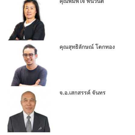
คุณพิมพ์ใจ พันวินิต
คุณสุทธิลักษณ์ โตกทอง
จ.อ.เสกสรรค์ จันทร