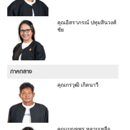
คุณอิสราภรณ์ ปทุมสินวงศ์
ชัย
ภาคกลาง
คุณกรวุฒิ เกิดนาวี
คุณเบญจพร หลาบเหลือ