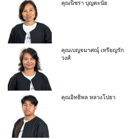
คุณนิชรา บุญตะนัย
คุณเบญจมาศณุ์ เหรียญรัก
วงศ์
คุณอิทธิพล หลวงโปธา