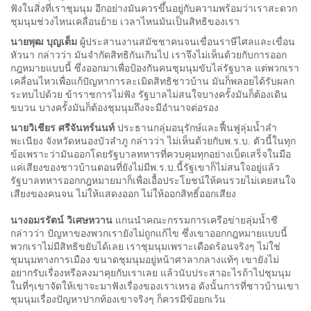
ฟังในสิ่งที่เราชุมนุม อีกอย่างมันควรขึ้นอยู่กับความพร้อมว่าเราสะดวก
ชุมนุมช่วงไหนเคลื่อนย้าย เวลาไหนมันเป็นสิทธิของเรา
นายพุฒ บุญเต็ม
ผู้ประสานงานสมัชชาคนจนเขื่อนราษีไศลและเขื่อน
หัวนา กล่าวว่า มันจำกัดสิทธิกันเกินไป เราจึงไม่เห็นด้วยกับการออก
กฎหมายแบบนี้ ซึ่งออกมาเพื่อป้องกันคนชุมนุมขับไล่รัฐบาล แต่พวกเรา
เคลื่อนไหวเพื่อแก้ปัญหาการละเมิดสิทธิชาวบ้าน มันก็พลอยได้รับผลก
ระทบไปด้วย ข้าราชการไม่ฟัง รัฐบาลไม่สนใจบางครั้งมันก็ต้องเดิน
ขบวน บางครั้งมันก็ต้องชุมนุมถึงจะมีอำนาจต่อรอง
นายวิเชียร ศรีจันทร์นนท์
ประธานกลุ่มอนุรักษ์และฟื้นฟูลุ่มน้ำลำ
พะเนียง จังหวัดหนองบัวลำภู กล่าวว่า ไม่เห็นด้วยกับพ.ร.บ. ตัวนี้ในทุก
ข้อเพราะว่ามันออกโดยรัฐบาลทหารที่ควบคุมทุกอย่างเบ็ดเสร็จในมือ
แค่เสียงของชาวบ้านตอนที่ยังไม่มีพ.ร.บ.นี้รัฐเขาก็ไม่สนใจอยู่แล้ว
รัฐบาลทหารออกกฎหมายมาก็เพื่อเอื้อประโยชน์ให้คนรวยไม่เคยสนใจ
เสียงของคนจน ไม่ให้แสดงออก ไม่ให้ออกสิทธิ์ออกเสียง
นางอมรรัตน์ วิเศษหวาน
แกนนำคณะกรรมการเครือข่ายลุ่มน้ำชี
กล่าวว่า ปัญหาของพวกเรายังไม่ถูกแก้ไข ซึ่งเขาออกกฎหมายแบบนี้
พวกเราไม่มีสิทธิขยับได้เลย เราชุมนุมเพราะเดือดร้อนจริงๆ ไม่ใช่
ชุมนุมทางการเมือง ขนาดชุมนุมอยู่หน้าศาลากลางแท้ๆ เขายังไม่
อยากรับเรื่องหรือลงมาคุยกับเราเลย แล้วนับประสาอะไรถ้าไปชุมนุม
ในที่ๆเขาจัดให้เขาจะมาฟังเรื่องของเราเหรอ ดังนั้นการที่ชาวบ้านเขา
ชุมนุมเรื่องปัญหาปากท้องเขาจริงๆ ก็ควรมีข้อยกเว้น