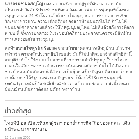
นางอรนุช ผลภิญโญ
กองเลขาเครือข่ายปฏิรูปที่ดิน กล่าวว่า มัน
เป็นการจำกัดสิทธิประชาชนที่จะแสดงออก เช่น การชุมนุมที่ต้องขอ
อนุญาตก่อน 24 ชั่วโมง แล้วถ้าเขาไม่อนุญาตล่ะ เพราะว่าการเรียก
ร้องของชาวบ้าน ความเดือดร้อนของชาวบ้านมันรอไม่ได้ ถ้าไม่ให้
ชุมนุมอยู่ศาลากลางแล้วจะให้ไปชุมนุมอยู่ไหน ไม่เห็นด้วยกับการที่ออก
พ.ร.บ.นี้ ซึ่งการปกครองในระบอบใดก็ตามประชาชนควรจะมีสิทธิใน
การแสดงออกในการชุมนุม
สุดท้าย
นายไพฑูรย์ สร้อยสด
จากสมัชชาคนจนกรณีหมู่บ้าน เก้าบาท
กล่าวว่า ตามหลักประชาธิปไตยแล้ว มันก็ไม่น่าที่จะมาจำกัดสิทธิตัวนี้
สมมุติว่าถ้าไม่ให้ชุมนุมในสถานที่ราชการแล้วไปชุมนุมในป่าใครจะ
มาสนใจเสียง ของชาวบ้าน เพราะต้นตอของปัญหามันไม่ได้เกิดจาก
ชาวบ้านแต่มันเกิดจากผู้มีอำนาจเป็นผู้ มาสร้างปัญหา ที่ผ่านมาถ้าหาก
เราต้องการให้รัฐบาลช่วยแก้ปัญหาเราก็ต้องใช้วิธีการชุมนุม เพื่อ
กดดันรัฐบาลมันก็ยังพอมีเสียงมีช่องทางบ้าง แต่พอพ.ร.บ.ตัวนี้ออกมา
มันเหมือนเป็นการตัดแขนตัดขาชาวบ้าน
ข่าวล่าสุด
ไทยพีบีเอส เปิดเวทีสภาผู้ชมฯ ตอกย้ำภารกิจ "สื่อของทุกคน" เดิน
หน้าพัฒนาการทำงาน
23 ธันวาคม 2568