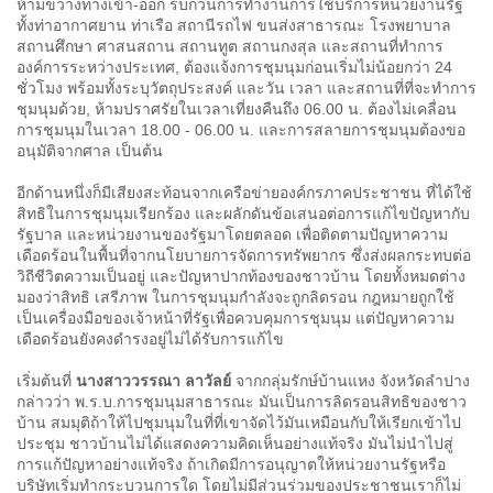
ห้ามขวางทางเข้า-ออก รบกวนการทำงานการใช้บริการหน่วยงานรัฐ
ทั้งท่าอากาศยาน ท่าเรือ สถานีรถไฟ ขนส่งสาธารณะ โรงพยาบาล
สถานศึกษา ศาสนสถาน สถานทูต สถานกงสุล และสถานที่ทำการ
องค์การระหว่างประเทศ, ต้องแจ้งการชุมนุมก่อนเริ่มไม่น้อยกว่า 24
ชั่วโมง พร้อมทั้งระบุวัตถุประสงค์ และวัน เวลา และสถานที่ที่จะทำการ
ชุมนุมด้วย, ห้ามปราศรัยในเวลาเที่ยงคืนถึง 06.00 น. ต้องไม่เคลื่อน
การชุมนุมในเวลา 18.00 - 06.00 น. และการสลายการชุมนุมต้องขอ
อนุมัติจากศาล เป็นต้น
อีกด้านหนึ่งก็มีเสียงสะท้อนจากเครือข่ายองค์กรภาคประชาชน ที่ได้ใช้
สิทธิในการชุมนุมเรียกร้อง และผลักดันข้อเสนอต่อการแก้ไขปัญหากับ
รัฐบาล และหน่วยงานของรัฐมาโดยตลอด เพื่อติดตามปัญหาความ
เดือดร้อนในพื้นที่จากนโยบายการจัดการทรัพยากร ซึ่งส่งผลกระทบต่อ
วิถีชีวิตความเป็นอยู่ และปัญหาปากท้องของชาวบ้าน โดยทั้งหมดต่าง
มองว่าสิทธิ เสรีภาพ ในการชุมนุมกำลังจะถูกลิดรอน กฎหมายถูกใช้
เป็นเครื่องมือของเจ้าหน้าที่รัฐเพื่อควบคุมการชุมนุม แต่ปัญหาความ
เดือดร้อนยังคงดำรงอยู่ไม่ได้รับการแก้ไข
เริ่มต้นที่
นางสาววรรณา ลาวัลย์
จากกลุ่มรักษ์บ้านแหง จังหวัดลำปาง
กล่าวว่า พ.ร.บ.การชุมนุมสาธารณะ มันเป็นการลิดรอนสิทธิของชาว
บ้าน สมมุติถ้าให้ไปชุมนุมในที่ที่เขาจัดไว้มันเหมือนกับให้เรียกเข้าไป
ประชุม ชาวบ้านไม่ได้แสดงความคิดเห็นอย่างแท้จริง มันไม่นำไปสู่
การแก้ปัญหาอย่างแท้จริง ถ้าเกิดมีการอนุญาตให้หน่วยงานรัฐหรือ
บริษัทเริ่มทำกระบวนการใด โดยไม่มีส่วนร่วมของประชาชนเราก็ไม่