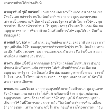
สามารถค้านได้อย่างเต็มที่
นายสุรพันธ์ รุจิไชยวัฒน์
แกนนำกลุ่มฅนรักษ์บ้านเกิด อำเภอวังสะพุง
จังหวัดเลย กล่าวว่า ตนไม่เห็นด้วยกับพ.ร.บ.การชุมนุมสาธารณะ
เพราะเป็นกฎหมายที่เป็นเครื่องมือของรัฐและบริษัทในการใช้ควบคุม
ชาวบ้าน ซึ่งการที่ชาวบ้านจะไปชุมนุมตรงจุดไหนมันไม่น่าจะต้องขอ
อนุญาต เพราะบางทีชาวบ้านเดือดร้อนก็ควรไปชุมนุมได้เลย มันเป็น
สิทธิอยู่แล้ว
นางมณี บุญรอด
แกนนำกลุ่มอนุรักษ์สิ่งแวดล้อมอุดรธานี กล่าวว่า การ
ชุมนุมถ้าต้องให้ไปขออนุญาตจากตำรวจหรือผู้ว่า ตนไม่เห็นด้วยเพราะ
ละเมิดสิทธิของประชาชน การออกพ.ร.บ.ดังกล่าว ถือว่าเป็นการออก
มาเพื่อละเมิดสิทธิประชาชน
นางระเบียง แข็งขัน
จากกลุ่มอนุรักษ์สิ่งแวดล้อมโคกหินขาว อำเภอ
น้ำพอง จังหวัดขอนแก่น กล่าวว่า ไม่เห็นด้วยที่ทำอะไรจะต้องขอ
อนุญาตภาครัฐ เราจำเป็นอะไรที่จะต้องขออนุญาตทุกสิ่งทุกอย่าง เราก็
ไม่ใช่จะทำอะไรให้มันเสียหาย เพราะเราชุมนุมอย่างสันติไม่ได้ทำให้
ทางราชการเสียหาย
นายสมยศ แสนโคตร
จากกลุ่มอนุรักษ์สิ่งแวดล้อมบ้านนา มูล-ดูนสาด
จังหวัดขอนแก่น กล่าวว่า ไม่เห็นด้วยกับตรงที่ว่าการชุมนุมต้องขอ
อนุญาตก่อน เพราะถ้าอย่างนั้นเขาก็ห้ามชุมนุมได้ ซึ่งการชุมนุมมัน
เป็นการใช้สิทธิ์ในการแสดงออก แล้วก็ไม่เห็นด้วยกับการห้ามเคลื่อน
ย้ายการชุมนุมเพราะว่าบางครั้งในช่วง ก่อนค่ำเราก็ต้องการคนมารับ