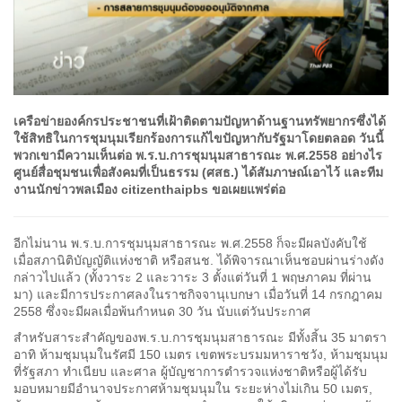
เครือข่ายองค์กรประชาชนที่เฝ้าติดตามปัญหาด้านฐานทรัพยากรซึ่งได้
ใช้สิทธิในการชุมนุมเรียกร้องการแก้ไขปัญหากับรัฐมาโดยตลอด วันนี้
พวกเขามีความเห็นต่อ พ.ร.บ.การชุมนุมสาธารณะ พ.ศ.2558 อย่างไร
ศูนย์สื่อชุมชนเพื่อสังคมที่เป็นธรรม (ศสธ.) ได้สัมภาษณ์เอาไว้ และทีม
งานนักข่าวพลเมือง citizenthaipbs ขอเผยแพร่ต่อ
อีกไม่นาน พ.ร.บ.การชุมนุมสาธารณะ พ.ศ.2558 ก็จะมีผลบังคับใช้
เมื่อสภานิติบัญญัติแห่งชาติ หรือสนช. ได้พิจารณาเห็นชอบผ่านร่างดัง
กล่าวไปแล้ว (ทั้งวาระ 2 และวาระ 3 ตั้งแต่วันที่ 1 พฤษภาคม ที่ผ่าน
มา) และมีการประกาศลงในราชกิจจานุเบกษา เมื่อวันที่ 14 กรกฎาคม
2558 ซึ่งจะมีผลเมื่อพ้นกำหนด 30 วัน นับแต่วันประกาศ
สำหรับสาระสำคัญของพ.ร.บ.การชุมนุมสาธารณะ มีทั้งสิ้น 35 มาตรา
อาทิ ห้ามชุมนุมในรัศมี 150 เมตร เขตพระบรมมหาราชวัง, ห้ามชุมนุม
ที่รัฐสภา ทำเนียบ และศาล ผู้บัญชาการตำรวจแห่งชาติหรือผู้ได้รับ
มอบหมายมีอำนาจประกาศห้ามชุมนุมใน ระยะห่างไม่เกิน 50 เมตร,