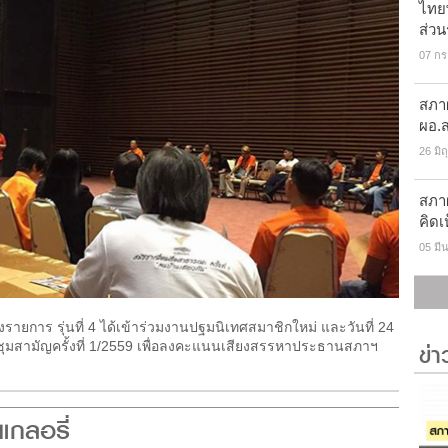
ไทยพ
ส่ว
07 ก
สภา
ผอ.ส
26 มิ
สภาผ
คิดเ
05 มี
งรายการ รุ่นที่ 4 ได้เข้าร่วมงานปฐมนิเทศสมาชิกใหม่ และวันที่ 24
ข่
ุมสามัญครั้งที่ 1/2559 เพื่อลงคะแนนเสียงสรรหาประธานสภาฯ
แกลอรี่