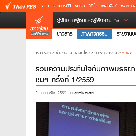
ข่าว
รายการทีวี
ชมสด
วิดีโอ
เพลย์ลิสต์
พอดคาส
รู้จักสภาผู้ชมและผู้ฟังรายการ
ข่าวสาร
ภาพกิจกรรม
รายงานปร
หน้าหลัก
ข่าวความเคลื่อนไหว
ภาพกิจกรรม
>
>
>
รวมควา
รวมความประทับใจกับภาพบรรยาก
ชมฯ ครั้งที่ 1/2559
01 กุมภาพันธ์ 2559 โดย
administrator