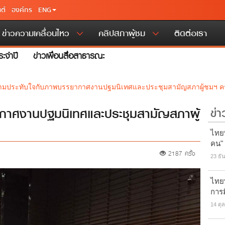
ต์
องค์กร
ENG
ข่าวความเคลื่อนไหว
คลิปสภาผู้ชม
ติดต่อเรา
ะจำปี
ข่าวเพื่อนสื่อสาธารณะ
มประทับใจกับภาพบรรยากาศงานปฐมนิเทศและประชุมสามัญสภาผู้ชมฯ ครั้ง
าศงานปฐมนิเทศและประชุมสามัญสภาผู้
ข่า
ไทยพ
คน"
2187 ครั้ง
23 ธั
ไทยพ
การ
14 ตุ