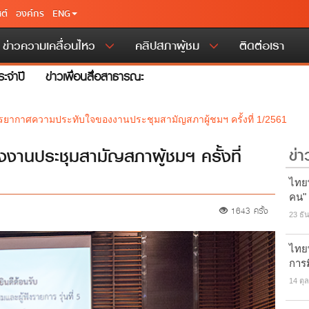
ต์
องค์กร
ENG
ข่าวความเคลื่อนไหว
คลิปสภาผู้ชม
ติดต่อเรา
ะจำปี
ข่าวเพื่อนสื่อสาธารณะ
ยากาศความประทับใจของงานประชุมสามัญสภาผู้ชมฯ ครั้งที่ 1/2561
นประชุมสามัญสภาผู้ชมฯ ครั้งที่
ข่า
ไทยพ
คน"
1643 ครั้ง
23 ธั
ไทยพ
การ
14 ตุ