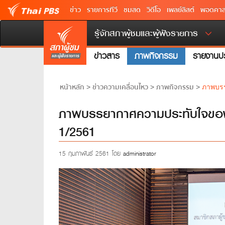
ข่าว
รายการทีวี
ชมสด
วิดีโอ
เพลย์ลิสต์
พอดคาส
รู้จักสภาผู้ชมและผู้ฟังรายการ
ข่าวสาร
ภาพกิจกรรม
รายงานปร
หน้าหลัก
ข่าวความเคลื่อนไหว
ภาพกิจกรรม
>
>
>
ภาพบรร
ภาพบรรยากาศความประทับใจของงา
1/2561
15 กุมภาพันธ์ 2561 โดย
administrator