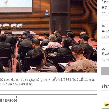
ไทยพ
ส่ว
07 ก
สภา
ผอ.ส
26 มิ
สภาผ
คิดเ
05 มี
 10 ก.พ. 61 และประชุมสามัญสภาฯ ครั้งที่ 1/2561 ในวันที่ 11 ก.พ.
ข่
ินงานสภาผู้ชมฯ ปี 61
แกลอรี่