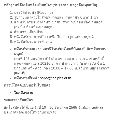
หลักฐานที่ต้องยื่นพร้อมใบสมัคร (รับรองสำเนาถูกต้องทุกฉบับ)
ประวัติส่วนตัว (Resume)
รูปถ่ายหน้าตรงไม่สวมหมวกและแว่นตาดำ ขนาด 1 นิ้ว
สำเนาบัตรประจำตัวประชาชน/สำเนาเปลี่ยนชื่อ-นามสกุล
(กรณีเปลี่ยนชื่อ-นามสกุล)
สำเนาทะเบียนบ้าน
หนังสือรับรองการศึกษาหรือ Transcript ฉบับสมบูรณ์
หนังสือรับรองการทำงาน
สมัครด้วยตนเอง : สถานีโทรทัศน์ไทยพีบีเอส สำนักทรัพยากร
มนุษย์
เลขที่ 145 ถนนวิภาวดีรังสิต แขวงตลาดบางเขน เขตหลักสี่
กรุงเทพมหานคร 10210 อาคารอำนวยการ (อาคาร A) ชั้น 1
ทุกวันจันทร์ - ศุกร์ เวลา 10.00 – 17.00 น. เว้นวันหยุดราชการ
[
แผนที่
]
สมัครทางอีเมล์
:
sapa@thaipbs.or.th
ดาวน์โหลดแบบฟอร์มใบสมัคร
ใบสมัครงาน
ระยะเวลารับสมัคร
ยื่นใบสมัครได้ตั้งแต่วันที่ 19 - 30 ธันวาคม 2565 วันสัมภาษณ์และ
ประกาศผลจะแจ้งให้ทราบภายหลัง