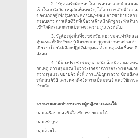
2. “รัฐต้องรับผิดชอบในการค้นหาและนำเสนอค
เร็วในกรณีเกิด เหตุสะเทือนขวัญ ได้แก่ การเสียชีวิตของ
ของนักต่อสู้เพื่อคุ้มครองสิทธิมนุษยชน การฆ่าด้วยวิธี
ครอบครัว การเสียชีวิตที่เชื่อว่าเจ้าหน้าที่รัฐกระทำเกินก
เข้าใจผิดจนลุกลามเป็นวงจรความรุนแรงต่อไป
3. รัฐต้องมุ่งมั่นที่จะขจัดวัฒนธรรมคนทำผิดลอย
คุ้มครองทั้งสิทธิของผู้เสียหายและผู้ถูกกล่าวหาอย่างเท่
เยียวยาโดยไม่เลือกปฏิบัติต่อบุคคลด้วยเหตุแห่งเชื้อช
สังคม
4. “พี่น้องประชาชนทุกศาสนิกต้องมีความอดทนอดก
ก่อเหตุ ความรุนแรง ไม่ว่าจะเกิดจากการกระทำของฝ่ายใ
ความรุนแรงขยายตัว ทั้งนี้ การแก้ปัญหาความขัดแย้งท
หลักสันติวิธี เคารพศักดิ์ศรีความเป็นมนุษย์ และใช้กา
ร่วมกัน
รายนามคณะทำงานวาระผู้หญิงชายแดนใต้
กลุ่มเครือข่ายสตรีเสื้อเขียวชายแดนใต้
กลุ่มเซากูน่า
กลุ่มด้วยใจ