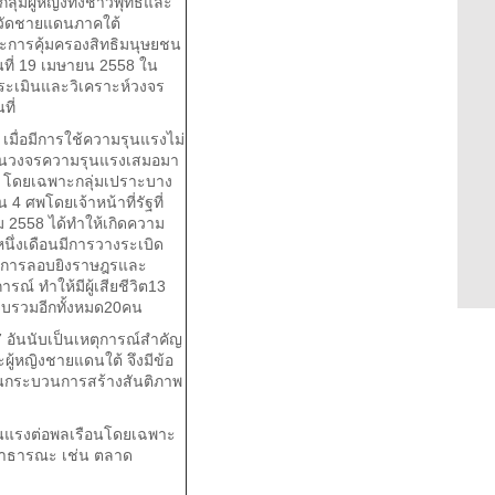
่มผู้หญิงทั้งชาวพุทธและ
หวัดชายแดนภาคใต้
ะการคุ้มครองสิทธิมนุษยชน
อวันที่ 19 เมษายน 2558 ใน
ระเมินและวิเคราะห์วงจร
ที่
มื่อมีการใช้ความรุนแรงไม่
เป็นวงจรความรุนแรงเสมอมา
อน โดยเฉพาะกลุ่มเปราะบาง
 ศพโดยเจ้าหน้าที่รัฐที่
าคม 2558 ได้ทำให้เกิดความ
นึ่งเดือนมีการวางระเบิด
ถึงการลอบยิงราษฎรและ
ณ์ ทำให้มีผู้เสียชีวิต13
็บรวมอีกทั้งหมด20คน
 อันนับเป็นเหตุการณ์สำคัญ
ู้หญิงชายแดนใต้ จึงมีข้อ
นุนกระบวนการสร้างสันติภาพ
ุนแรงต่อพลเรือนโดยเฉพาะ
ี่สาธารณะ เช่น ตลาด