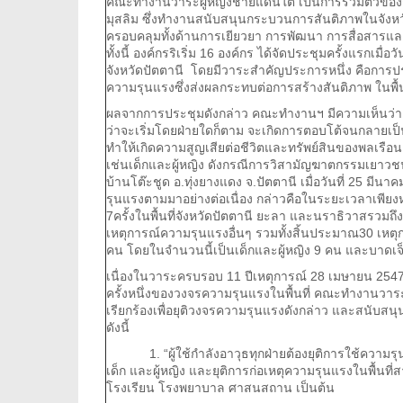
คณะทำงานวาระผู้หญิงชายแดนใต้ เป็นการรวมตัวของกลุ
มุสลิม ซึ่งทำงานสนับสนุนกระบวนการสันติภาพในจัง
ครอบคลุมทั้งด้านการเยียวยา การพัฒนา การสื่อสารแล
ทั้งนี้ องค์กรริเริ่ม 16 องค์กร ได้จัดประชุมครั้งแรกเมื่
จังหวัดปัตตานี โดยมีวาระสำคัญประการหนึ่ง คือการป
ความรุนแรงซึ่งส่งผลกระทบต่อการสร้างสันติภาพ ในพื้น
ผลจากการประชุมดังกล่าว คณะทำงานฯ มีความเห็นว่า เ
ว่าจะเริ่มโดยฝ่ายใดก็ตาม จะเกิดการตอบโต้จนกลาย
ทำให้เกิดความสูญเสียต่อชีวิตและทรัพย์สินของพลเรื
เช่นเด็กและผู้หญิง ดังกรณีการวิสามัญฆาตกรรมเยาวชน 4
บ้านโต๊ะชูด อ.ทุ่งยางแดง จ.ปัตตานี เมื่อวันที่ 25 มีน
รุนแรงตามมาอย่างต่อเนื่อง กล่าวคือในระยะเวลาเพียงห
7ครั้งในพื้นที่จังหวัดปัตตานี ยะลา และนราธิวาสรวม
เหตุการณ์ความรุนแรงอื่นๆ รวมทั้งสิ้นประมาณ30 เหตุการ
คน โดยในจำนวนนี้เป็นเด็กและผู้หญิง 9 คน และบาดเจ
เนื่องในวาระครบรอบ 11 ปีเหตุการณ์ 28 เมษายน 2547
ครั้งหนึ่งของวงจรความรุนแรงในพื้นที่ คณะทำงานวาระผ
เรียกร้องเพื่อยุติวงจรความรุนแรงดังกล่าว และสนับส
ดังนี้
1. “ผู้ใช้กำลังอาวุธทุกฝ่ายต้องยุติการใช้ความร
เด็ก และผู้หญิง และยุติการก่อเหตุความรุนแรงในพื้นท
โรงเรียน โรงพยาบาล ศาสนสถาน เป็นต้น