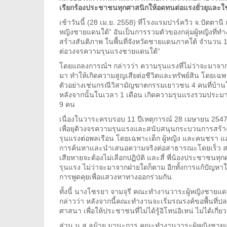
เรียกร้องประชาชนทุกศาสนิกให้อดทนต่อแรงยั่วยุและใช
เช้าวันนี้ (28 เม.ย. 2558) ที่โรงแรมปาร์ควิว จ.ปัตตา
หญิงชายแดนใต้” อันเป็นการรวมตัวของกลุ่มผู้หญิงที
สร้างสันติภาพ ในพื้นที่จังหวัดชายแดนภาคใต้ จำนวน 16
ต่อวงจรความรุนแรงชายแดนใต้”
โดยแถลงการณ์ฯ กล่าวว่า ความรุนแรงที่ไม่ว่าจะมาจ
มา ทำให้เกิดความสูญเสียต่อชีวิตและทรัพย์สิน โดยเฉพา
ตัวอย่างเช่นกรณีวิสามัญฆาตกรรมเยาวชน 4 คนที่บ้านโต๊ะ
หลังจากนั้นในเวลา 1 เดือน เกิดความรุนแรงรวมประมาณ 3
9 คน
เนื่องในวาระครบรอบ 11 ปีเหตุการณ์ 28 เมษายน 2547
เพื่อยุติวงจรความรุนแรงและสนับสนุนกระบวนการสร้างสัน
รุนแรงต่อพลเรือน โดยเฉพาะเด็ก ผู้หญิง และคนชรา แล
การค้นหาและนำเสนอความจริงต่อสาธารณะโดยเร็ว สาม
เสียหายจะต้องไม่เลือกปฏิบัติ และสี่ พี่น้องประชาชนท
รุนแรง ไม่ว่าจะมาจากฝ่ายใดก็ตาม อีกทั้งการแก้ปัญหาใ
การพูดคุยเพื่อแสวงหาทางออกร่วมกัน
ทั้งนี้ นางโซรยา จามจุรี คณะทำงานวาระผู้หญิงชายแด
กล่าวว่า หลังจากนี้คณะทำงานจะเริ่มรณรงค์ขอพื้นที
ศาสนา เพื่อให้ประชาชนที่ไม่ได้รู้อิโหน่อิเหน่ ไม่ได้เกี่
ส่วน น.ส.ลม้าย มานะการ คณะทำงานวาระผู้หญิงชายแด