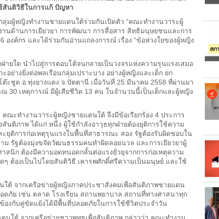
้สันติวิธีในการแก้ ปัญหา
นี กลุ่มผู้หญิงทำงานชายแดนใต้ร่วมกันเปิดตัว “คณะทำงานวาระผู้
่ทำงานด้านการเยียวยา การพัฒนา การสื่อสาร สิทธิมนุษยชนและการ
 องค์กร และได้ร่วมกันอ่านแถลงการณ์ เรื่อง “ข้อห่วงใยของผู้หญิง
ากฝ่ายใด นำไปสู่การตอบโต้จนกลายเป็นวงจรแห่งความรุนแรงเสมอ
ะอย่างยิ่งต่อพลเรือนกลุ่มเปราะบาง อย่างผู้หญิงและเด็ก ยก
ชูด อ.ทุ่งยางแดง จ.ปัตตานี เมื่อวันที่ 25 มีนาคม 2558 ที่ผ่านมา
0 เหตุการณ์ มีผู้เสียชีวิต 13 คน ในจำนวนนี้เป็นเด็กและผู้หญิง
 คณะทำงานวาระผู้หญิงชายแดนใต้ จึงมีข้อเรียกร้อง 4 ประการ
ติภาพ ได้แก่ หนึ่ง ผู้ใช้กำลังอาวุธทุกฝ่ายต้องยุติการใช้ความ
ะยุติการก่อเหตุรุนแรงในพื้นที่สาธารณะ สอง รัฐต้องรับผิดชอบใน
 รัฐต้องมุ่งขจัดวัฒนธรรมคนทำผิดลอยนวล และการเยียวยาผู้
ุกศาสนิก ต้องมีความอดทนอดกลั้นต่อแรงยั่วยุจากการก่อเหตุความ
ดๆ ต้องเป็นไปโดยสันติวิธี เคารพศักดิ์ศรีความเป็นมนุษย์ และใช้
นใต้ จากเครือข่ายผู้หญิงภาคประชาสังคมเพื่อสันติภาพชายแดน
่ปลอดภัย เช่น ตลาด โรงเรียน สถานพยาบาล สถานที่ทางศาสนาทุก
ยวข้องกับคู่ขัดแย้งได้มีพื้นที่ปลอดภัยในการใช้ชีวิตประจำวัน
นใต้ จากเครือข่ายชาวพุทธเพื่อสันติภาพ กล่าวว่า คณะทำงาน