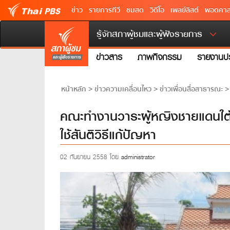
ข่าว
รายการทีวี
ชมสด
วิดีโอ
เพลย์ลิสต์
พอดคาส
รู้จักสภาผู้ชมและผู้ฟังรายการ
ข่าวสาร
ภาพกิจกรรม
รายงานปร
หน้าหลัก
ข่าวความเคลื่อนไหว
ข่าวเพื่อนสื่อสาธารณะ
>
>
คณะทำงานวาระผู้หญิงชายแดนใต้
ใช้สันติวิธีแก้ปัญหา
02 กันยายน 2558 โดย
administrator