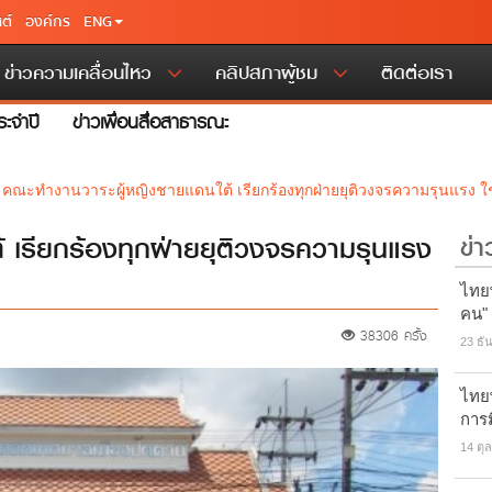
ต์
องค์กร
ENG
ข่าวความเคลื่อนไหว
คลิปสภาผู้ชม
ติดต่อเรา
ะจำปี
ข่าวเพื่อนสื่อสาธารณะ
>
คณะทำงานวาระผู้หญิงชายแดนใต้ เรียกร้องทุกฝ่ายยุติวงจรความรุนแรง ใช้
 เรียกร้องทุกฝ่ายยุติวงจรความรุนแรง
ข่า
ไทยพ
คน"
38306 ครั้ง
23 ธั
ไทยพ
การ
14 ตุ