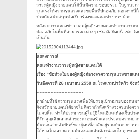
วาระผู้หญิงชายแดนใต้นั้นมีความชอบธรรม ในฐานะภาคประ
รุนแรงให้ความรุนแรงและขอพื้นที่ปลอดภัย นอกจากนี้ก็ต
ร่วมกันสนับสนุนข้อเรียกร้องของคณะทำงานฯ ด้วย
หลังจบการแถลงข่าว กลุ่มผู้หญิงจากคณะทำงานวาระชายแ
ปลอดภัยในพื้นที่สาธารณะต่างๆ เช่น มัสยิดกรือเซะ 
เป็นต้น
แถลงการณ์
คณะทำงานวาระผู้หญิงชายแดนใต้
เรื่อง “ข้อห่วงใยของผู้หญิงต่อวงจรความรุนแรงชายแด
วันอังคารที่ 28 เมษายน 2558 ณ โรงแรมปาร์ควิว จังหว
------------------------------
ทุกฝ่ายที่ใช้ความรุนแรงเพื่อให้บรรลุเป้าหมายของตนมา
จังหวัดชายแดนใต้อาจไม่คิดว่ากำลังสร้างวงจรแห่งความร
ไม่จบสิ้น ทำให้ประชาชนผู้ไม่รู้อิโหน่อิเหน่ต้องเจ็บป
ที่รัก สูญเสียเสาหลักของครอบครัวและประสบความยา
บั่นทอนสายสัมพันธ์ของผู้คนที่อาศัยอยู่ร่วมกันมายา
ใต้ห่างไกลจากความมั่นคงและสันติภาพออกไปทุกขณะ